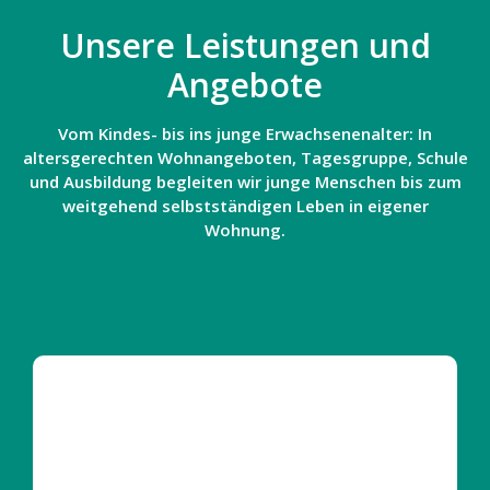
e
Unsere Leistungen und
Fort
Angebote
bildu
ng
Vom Kindes- bis ins junge Erwachsenenalter: In
altersgerechten Wohnangeboten, Tagesgruppe, Schule
Spe
und Ausbildung begleiten wir junge Menschen bis zum
nde
weitgehend selbstständigen Leben in eigener
n
Wohnung.
Kont
akt