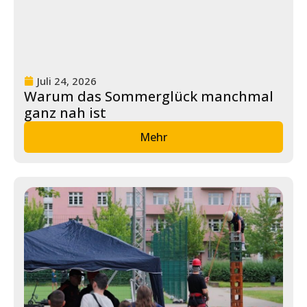
u
n
g
L
Juli 24, 2026
e
Warum das Sommerglück manchmal
i
ganz nah ist
s
t
Mehr
u
n
g
e
n
K
a
r
ri
e
r