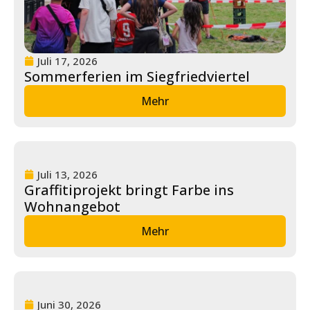
e
Fort
bildu
Juli 17, 2026
ng
Sommerferien im Siegfriedviertel
Mehr
Spe
nde
n
Kont
Juli 13, 2026
akt
Graffitiprojekt bringt Farbe ins
Wohnangebot
Mehr
Juni 30, 2026