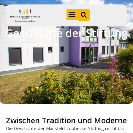
Geschichte der Stiftung
Hom
e
A
k
t
u
e
ll
e
s
S
Zwischen Tradition und Moderne
ti
f
Die Geschichte der Mansfeld-Löbbecke-Stiftung reicht bis
t