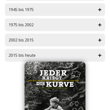
e
1945 bis 1975
Fort
bildu
ng
1975 bis 2002
Spe
2002 bis 2015
nde
n
2015 bis heute
Kont
akt