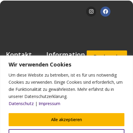
Kontakt
Information
Beschwerde
- und
Mansfeld-
Downloads
Wir verwenden Cookies
Hinweisgeb
Löbbecke-Stiftung
erportal
Stellenangebote
Geschäftsstelle
Um diese Website zu betreiben, ist es für uns notwendig
Mascheroder
Aufnahmea
Impressum
Cookies zu verwenden. Einige Cookies sind erforderlich, um
nfrage
Straße 11
die Funktionalität zu gewährleisten. Mehr erfährst du in
Datenschutz
38302
unserer Datenschutzerklärung.
Wolfenbüttel
Kontakt
Datenschutz
|
Impressum
Bildnachweis
Telefon: (0 53 31)
90 910-0
Alle akzeptieren
Telefax: (0 53 31)
90 910-93