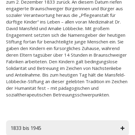
zum 2. Dezember 1833 zurück. An diesem Datum riefen
u
engagierte Braunschweiger Bürgerinnen und Bürger aus
n
sozialer Verantwortung heraus die „Pflegeanstalt für
g
dürftige Kinder“ ins Leben – allen voran Medizinalrat Dr.
David Mansfeld und Amalie Löbbecke. Mit großem
L
Engagement setzten sich die Namensgeber der heutigen
e
Stiftung fortan für benachteiligte junge Menschen ein. Sie
i
gaben den Kindern ein fürsorgliches Zuhause, während
s
deren Eltern tagsüber über 14 Stunden in Braunschweiger
t
Fabriken arbeiteten. Den Kindern galt bedingungslose
u
n
Solidarität und Betreuung im Zeichen von Nächstenliebe
g
und Anteilnahme. Bis zum heutigen Tag hält die Mansfeld-
e
Löbbecke-Stiftung an dieser gelebten Tradition im Zeichen
n
der Humanität fest – mit pädagogischen und
sozialtherapeutischen Betreuungsschwerpunkten.
K
a
r
ri
e
1833 bis 1945
r