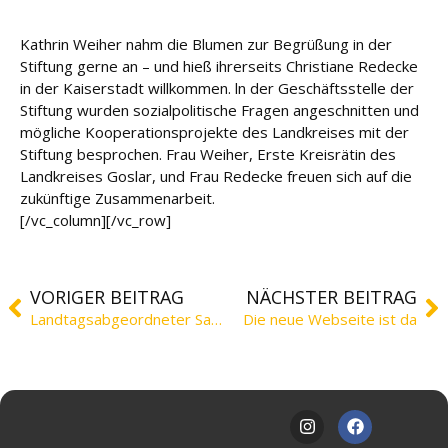
e
Kathrin Weiher nahm die Blumen zur Begrüßung in der
Fort
Stiftung gerne an – und hieß ihrerseits Christiane Redecke
bildu
in der Kaiserstadt willkommen. ln der Geschäftsstelle der
ng
Stiftung wurden sozialpolitische Fragen angeschnitten und
mögliche Kooperationsprojekte des Landkreises mit der
Spe
Stiftung besprochen. Frau Weiher, Erste Kreisrätin des
nde
Landkreises Goslar, und Frau Redecke freuen sich auf die
n
zukünftige Zusammenarbeit.
[/vc_column][/vc_row]
Kont
akt
VORIGER BEITRAG
NÄCHSTER BEITRAG
Landtagsabgeordneter Saipa erstmals in der MLS
Die neue Webseite ist da