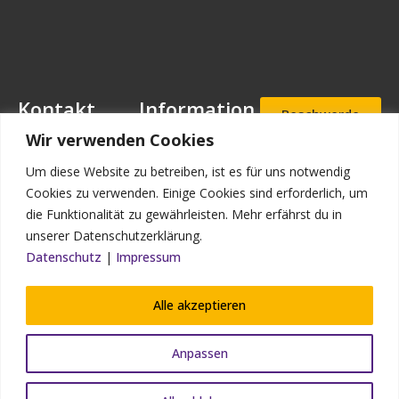
Kontakt
Information
Beschwerde
- und
Mansfeld-
Downloads
Wir verwenden Cookies
Hinweisgeb
Löbbecke-Stiftung
erportal
Stellenangebote
Geschäftsstelle
Um diese Website zu betreiben, ist es für uns notwendig
Mascheroder
Aufnahmea
Impressum
Cookies zu verwenden. Einige Cookies sind erforderlich, um
nfrage
Straße 11
die Funktionalität zu gewährleisten. Mehr erfährst du in
Datenschutz
38302
unserer Datenschutzerklärung.
Wolfenbüttel
Kontakt
Datenschutz
|
Impressum
Bildnachweis
Telefon: (0 53 31)
90 910-0
Alle akzeptieren
Telefax: (0 53 31)
90 910-93
Anpassen
info@mansfeld-
loebbecke.de