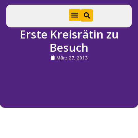
Erste Kreisrätin zu
Hom
Besuch
e
März 27, 2013
A
k
t
u
e
ll
e
s
S
ti
f
t