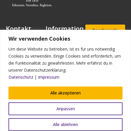
Kontakt
Information
Beschwerde
- und
Mansfeld-
Downloads
Wir verwenden Cookies
Hinweisgeb
Löbbecke-Stiftung
erportal
Stellenangebote
Geschäftsstelle
Um diese Website zu betreiben, ist es für uns notwendig
Mascheroder
Aufnahmea
Impressum
Cookies zu verwenden. Einige Cookies sind erforderlich, um
nfrage
Straße 11
die Funktionalität zu gewährleisten. Mehr erfährst du in
Datenschutz
38302
unserer Datenschutzerklärung.
Wolfenbüttel
Kontakt
Datenschutz
|
Impressum
Bildnachweis
Telefon: (0 53 31)
90 910-0
Alle akzeptieren
Telefax: (0 53 31)
90 910-93
Anpassen
info@mansfeld-
loebbecke.de
Alle ablehnen