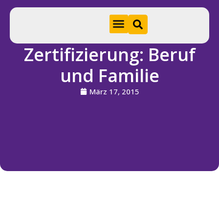
Zertifizierung: Beruf
Hom
und Familie
e
März 17, 2015
A
k
t
u
e
ll
e
s
S
ti
f
t