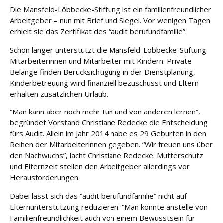
e
Die Mansfeld-Löbbecke-Stiftung ist ein familienfreundlicher
Arbeitgeber – nun mit Brief und Siegel. Vor wenigen Tagen
Fort
erhielt sie das Zertifikat des “audit berufundfamilie”.
bildu
ng
Schon länger unterstützt die Mansfeld-Löbbecke-Stiftung
Mitarbeiterinnen und Mitarbeiter mit Kindern. Private
Belange finden Berücksichtigung in der Dienstplanung,
Spe
Kinderbetreuung wird finanziell bezuschusst und Eltern
nde
n
erhalten zusätzlichen Urlaub.
“Man kann aber noch mehr tun und von anderen lernen”,
Kont
begründet Vorstand Christiane Redecke die Entscheidung
akt
fürs Audit. Allein im Jahr 2014 habe es 29 Geburten in den
Reihen der Mitarbeiterinnen gegeben. “Wir freuen uns über
den Nachwuchs”, lacht Christiane Redecke. Mutterschutz
und Elternzeit stellen den Arbeitgeber allerdings vor
Herausforderungen.
Dabei lässt sich das “audit berufundfamilie” nicht auf
Elternunterstützung reduzieren. “Man könnte anstelle von
Familienfreundlichkeit auch von einem Bewusstsein für