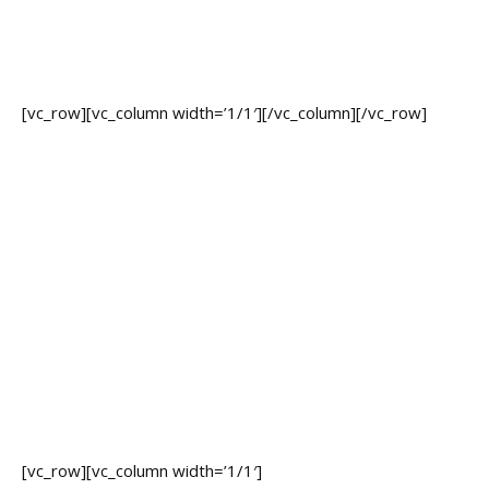
u
n
g
[vc_row][vc_column width=’1/1′]
[/vc_column][/vc_row]
L
e
i
s
t
u
n
g
e
n
K
a
r
ri
e
[vc_row][vc_column width=’1/1′]
r