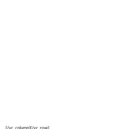
[/vc_column][/vc_row]