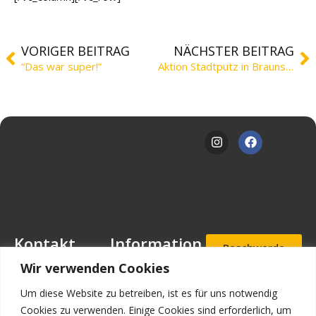
VORIGER BEITRAG
NÄCHSTER BEITRAG
“Das war super!”
Aktion Stadtputz in Braunschweig
Kontakt
Information
Beschwerde
- und
Mansfeld-
Downloads
Wir verwenden Cookies
Hinweisgeb
Löbbecke-Stiftung
erportal
Stellenangebote
Geschäftsstelle
Um diese Website zu betreiben, ist es für uns notwendig
Mascheroder
Aufnahmea
Impressum
Cookies zu verwenden. Einige Cookies sind erforderlich, um