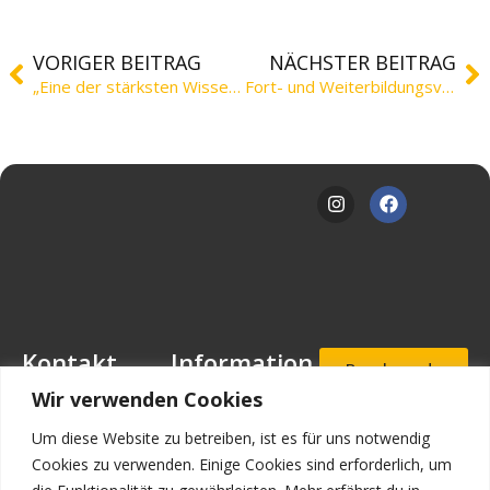
VORIGER BEITRAG
NÄCHSTER BEITRAG
„Eine der stärksten Wissenschaftsregionen Europas“
Fort- und Weiterbildungsverzeichnis 2016
Kontakt
Information
Beschwerde
- und
Mansfeld-
Downloads
Wir verwenden Cookies
Hinweisgeb
Löbbecke-Stiftung
erportal
Stellenangebote
Geschäftsstelle
Um diese Website zu betreiben, ist es für uns notwendig
Mascheroder
Aufnahmea
Impressum
Cookies zu verwenden. Einige Cookies sind erforderlich, um
nfrage
Straße 11