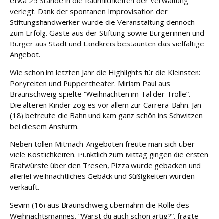
etwa 25 Stände in die Räumlichkeiten der Verwaltung
e
verlegt. Dank der spontanen Improvisation der
Stiftungshandwerker wurde die Veranstaltung dennoch
Fort
zum Erfolg. Gäste aus der Stiftung sowie Bürgerinnen und
bildu
Bürger aus Stadt und Landkreis bestaunten das vielfältige
ng
Angebot.
Spe
Wie schon im letzten Jahr die Highlights für die Kleinsten:
nde
Ponyreiten und Puppentheater. Miriam Paul aus
n
Braunschweig spielte “Weihnachten im Tal der Trolle”.
Die älteren Kinder zog es vor allem zur Carrera-Bahn. Jan
(18) betreute die Bahn und kam ganz schön ins Schwitzen
Kont
akt
bei diesem Ansturm.
Neben tollen Mitmach-Angeboten freute man sich über
viele Köstlichkeiten. Pünktlich zum Mittag gingen die ersten
Bratwürste über den Tresen, Pizza wurde gebacken und
allerlei weihnachtliches Gebäck und Süßigkeiten wurden
verkauft.
Sevim (16) aus Braunschweig übernahm die Rolle des
Weihnachtsmannes. “Warst du auch schön artig?”, fragte