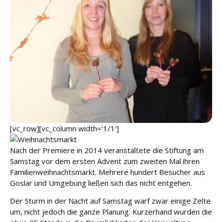
u
n
g
L
e
i
s
t
u
n
g
[vc_row][vc_column width=’1/1′]
e
n
Nach der Premiere in 2014 veranstaltete die Stiftung am
Samstag vor dem ersten Advent zum zweiten Mal ihren
K
Familienweihnachtsmarkt. Mehrere hundert Besucher aus
a
Goslar und Umgebung ließen sich das nicht entgehen.
r
ri
Der Sturm in der Nacht auf Samstag warf zwar einige Zelte
e
um, nicht jedoch die ganze Planung. Kurzerhand wurden die
r