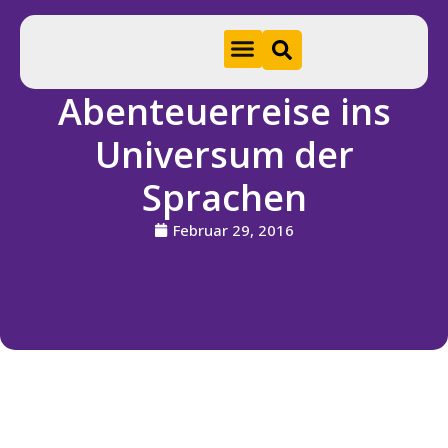
Abenteuerreise ins
Hom
Universum der
e
Sprachen
A
k
Februar 29, 2016
t
u
e
ll
e
s
S
ti
f
t