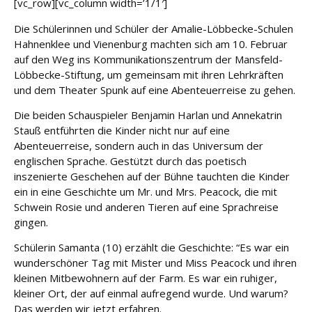
[vc_row][vc_column width=’1/1′]
e
Die Schülerinnen und Schüler der Amalie-Löbbecke-Schulen
Fort
Hahnenklee und Vienenburg machten sich am 10. Februar
bildu
auf den Weg ins Kommunikationszentrum der Mansfeld-
ng
Löbbecke-Stiftung, um gemeinsam mit ihren Lehrkräften
und dem Theater Spunk auf eine Abenteuerreise zu gehen.
Spe
Die beiden Schauspieler Benjamin Harlan und Annekatrin
nde
Stauß entführten die Kinder nicht nur auf eine
n
Abenteuerreise, sondern auch in das Universum der
englischen Sprache. Gestützt durch das poetisch
Kont
inszenierte Geschehen auf der Bühne tauchten die Kinder
akt
ein in eine Geschichte um Mr. und Mrs. Peacock, die mit
Schwein Rosie und anderen Tieren auf eine Sprachreise
gingen.
Schülerin Samanta (10) erzählt die Geschichte: “Es war ein
wunderschöner Tag mit Mister und Miss Peacock und ihren
kleinen Mitbewohnern auf der Farm. Es war ein ruhiger,
kleiner Ort, der auf einmal aufregend wurde. Und warum?
Das werden wir jetzt erfahren.