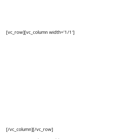
u
n
g
[vc_row][vc_column width=’1/1′]
L
e
i
s
t
u
n
g
e
n
K
a
r
ri
e
[/vc_column][/vc_row]
r