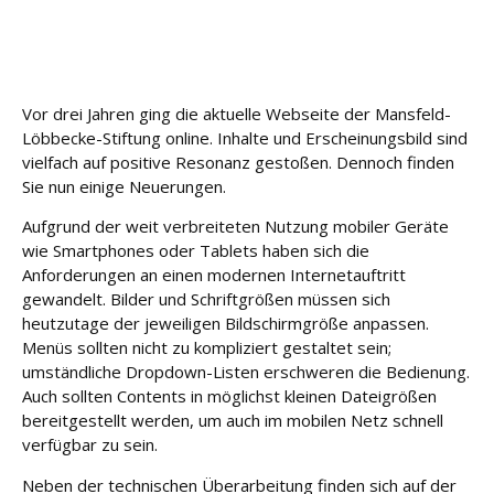
u
n
g
Vor drei Jahren ging die aktuelle Webseite der Mansfeld-
L
Löbbecke-Stiftung online. Inhalte und Erscheinungsbild sind
e
i
vielfach auf positive Resonanz gestoßen. Dennoch finden
s
Sie nun einige Neuerungen.
t
Aufgrund der weit verbreiteten Nutzung mobiler Geräte
u
n
wie Smartphones oder Tablets haben sich die
g
Anforderungen an einen modernen Internetauftritt
e
gewandelt. Bilder und Schriftgrößen müssen sich
n
heutzutage der jeweiligen Bildschirmgröße anpassen.
Menüs sollten nicht zu kompliziert gestaltet sein;
K
umständliche Dropdown-Listen erschweren die Bedienung.
a
Auch sollten Contents in möglichst kleinen Dateigrößen
r
bereitgestellt werden, um auch im mobilen Netz schnell
ri
verfügbar zu sein.
e
r
Neben der technischen Überarbeitung finden sich auf der