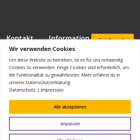
Kontakt
Information
Beschwerde
- und
Mansfeld-
Downloads
Wir verwenden Cookies
Hinweisgeb
Löbbecke-Stiftung
erportal
Stellenangebote
Geschäftsstelle
Um diese Website zu betreiben, ist es für uns notwendig
Mascheroder
Aufnahmea
Impressum
Cookies zu verwenden. Einige Cookies sind erforderlich, um
nfrage
Straße 11
die Funktionalität zu gewährleisten. Mehr erfährst du in
Datenschutz
38302
unserer Datenschutzerklärung.
Wolfenbüttel
Kontakt
Datenschutz
|
Impressum
Bildnachweis
Telefon: (0 53 31)
90 910-0
Alle akzeptieren
Telefax: (0 53 31)
90 910-93
Anpassen
info@mansfeld-
loebbecke.de