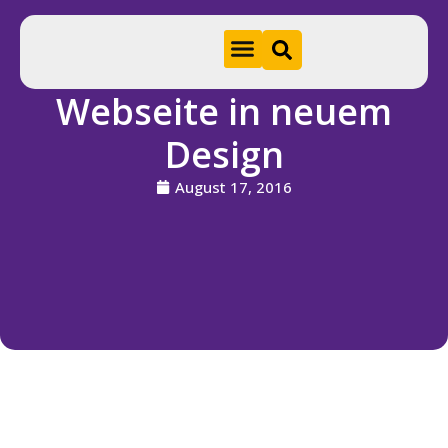
Webseite in neuem
Hom
Design
e
August 17, 2016
A
k
t
u
e
ll
e
s
S
ti
f
t