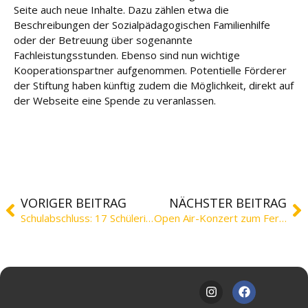
e
Seite auch neue Inhalte. Dazu zählen etwa die
Beschreibungen der Sozialpädagogischen Familienhilfe
Fort
oder der Betreuung über sogenannte
bildu
Fachleistungsstunden. Ebenso sind nun wichtige
ng
Kooperationspartner aufgenommen. Potentielle Förderer
der Stiftung haben künftig zudem die Möglichkeit, direkt auf
der Webseite eine Spende zu veranlassen.
Spe
nde
n
Kont
akt
VORIGER BEITRAG
NÄCHSTER BEITRAG
Schulabschluss: 17 Schülerinnen und Schüler erfolgreich
Open Air-Konzert zum Ferienende