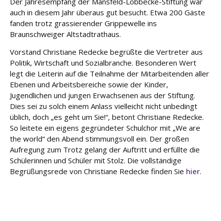
Der Jahresempfang der Mansfeld-Löbbecke-Stiftung war
e
auch in diesem Jahr überaus gut besucht. Etwa 200 Gäste
fanden trotz grassierender Grippewelle ins
Fort
Braunschweiger Altstadtrathaus.
bildu
ng
Vorstand Christiane Redecke begrüßte die Vertreter aus
Politik, Wirtschaft und Sozialbranche. Besonderen Wert
Spe
legt die Leiterin auf die Teilnahme der Mitarbeitenden aller
nde
Ebenen und Arbeitsbereiche sowie der Kinder,
n
Jugendlichen und jungen Erwachsenen aus der Stiftung.
Dies sei zu solch einem Anlass vielleicht nicht unbedingt
üblich, doch „es geht um Sie!“, betont Christiane Redecke.
Kont
akt
So leitete ein eigens gegründeter Schulchor mit „We are
the world“ den Abend stimmungsvoll ein. Der großen
Aufregung zum Trotz gelang der Auftritt und erfüllte die
Schülerinnen und Schüler mit Stolz. Die vollständige
Begrüßungsrede von Christiane Redecke finden Sie
hier
.