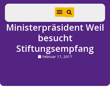
Ministerpräsident Weil
Hom
besucht
e
Stiftungsempfang
A
k
Februar 17, 2017
t
u
e
ll
e
s
S
ti
f
t