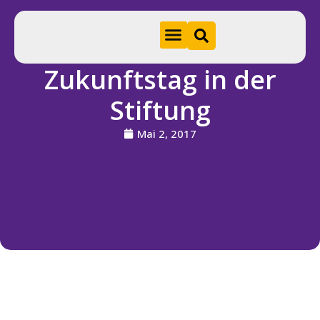
Zukunftstag in der
Hom
Stiftung
e
Mai 2, 2017
A
k
t
u
e
ll
e
s
S
ti
f
t