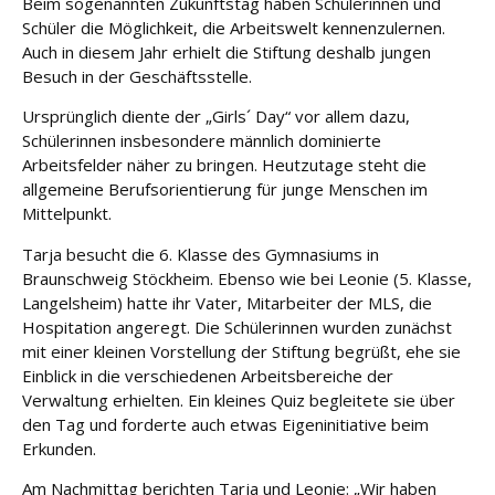
Beim sogenannten Zukunftstag haben Schülerinnen und
e
Schüler die Möglichkeit, die Arbeitswelt kennenzulernen.
Auch in diesem Jahr erhielt die Stiftung deshalb jungen
Fort
Besuch in der Geschäftsstelle.
bildu
ng
Ursprünglich diente der „Girls´ Day“ vor allem dazu,
Schülerinnen insbesondere männlich dominierte
Spe
Arbeitsfelder näher zu bringen. Heutzutage steht die
nde
allgemeine Berufsorientierung für junge Menschen im
n
Mittelpunkt.
Tarja besucht die 6. Klasse des Gymnasiums in
Kont
Braunschweig Stöckheim. Ebenso wie bei Leonie (5. Klasse,
akt
Langelsheim) hatte ihr Vater, Mitarbeiter der MLS, die
Hospitation angeregt. Die Schülerinnen wurden zunächst
mit einer kleinen Vorstellung der Stiftung begrüßt, ehe sie
Einblick in die verschiedenen Arbeitsbereiche der
Verwaltung erhielten. Ein kleines Quiz begleitete sie über
den Tag und forderte auch etwas Eigeninitiative beim
Erkunden.
Am Nachmittag berichten Tarja und Leonie: „Wir haben