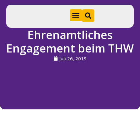
Ehrenamtliches
Hom
Engagement beim THW
e
Juli 26, 2019
A
k
t
u
e
ll
e
s
S
ti
f
t