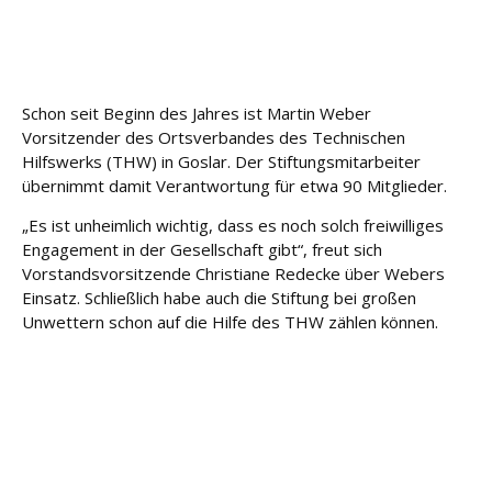
u
n
g
Schon seit Beginn des Jahres ist Martin Weber
L
Vorsitzender des Ortsverbandes des Technischen
e
i
Hilfswerks (THW) in Goslar. Der Stiftungsmitarbeiter
s
übernimmt damit Verantwortung für etwa 90 Mitglieder.
t
„Es ist unheimlich wichtig, dass es noch solch freiwilliges
u
n
Engagement in der Gesellschaft gibt“, freut sich
g
Vorstandsvorsitzende Christiane Redecke über Webers
e
Einsatz. Schließlich habe auch die Stiftung bei großen
n
Unwettern schon auf die Hilfe des THW zählen können.
K
a
r
ri
e
r