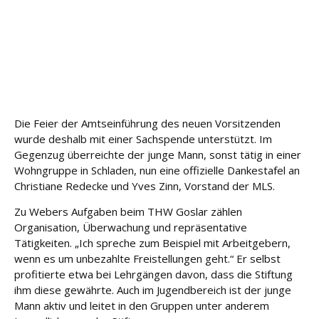
e
Fort
bildu
ng
Spe
nde
Die Feier der Amtseinführung des neuen Vorsitzenden
n
wurde deshalb mit einer Sachspende unterstützt. Im
Gegenzug überreichte der junge Mann, sonst tätig in einer
Kont
Wohngruppe in Schladen, nun eine offizielle Dankestafel an
akt
Christiane Redecke und Yves Zinn, Vorstand der MLS.
Zu Webers Aufgaben beim THW Goslar zählen
Organisation, Überwachung und repräsentative
Tätigkeiten. „Ich spreche zum Beispiel mit Arbeitgebern,
wenn es um unbezahlte Freistellungen geht.“ Er selbst
profitierte etwa bei Lehrgängen davon, dass die Stiftung
ihm diese gewährte. Auch im Jugendbereich ist der junge
Mann aktiv und leitet in den Gruppen unter anderem