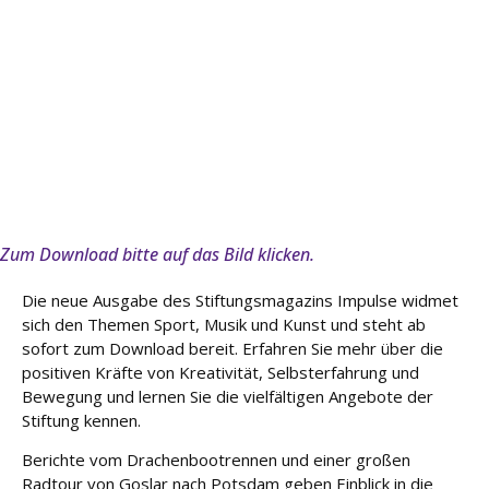
e
Fort
bildu
ng
Spe
nde
n
Zum Download bitte auf das Bild klicken.
Kont
akt
Die neue Ausgabe des Stiftungsmagazins Impulse widmet
sich den Themen Sport, Musik und Kunst und steht ab
sofort zum Download bereit. Erfahren Sie mehr über die
positiven Kräfte von Kreativität, Selbsterfahrung und
Bewegung und lernen Sie die vielfältigen Angebote der
Stiftung kennen.
Berichte vom Drachenbootrennen und einer großen
Radtour von Goslar nach Potsdam geben Einblick in die