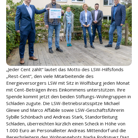
u
n
g
L
e
i
s
t
u
„Jeder Cent zählt“ lautet das Motto des LSW-Hilfsfonds
n
g
„Rest-Cent“, den viele Mitarbeitende des
e
Energieversorgers LSW mit Sitz in Wolfsburg jeden Monat
n
mit Cent-Beträgen ihres Einkommens unterstützen. Ihre
Spende kommt jetzt den beiden Stiftungs-Wohngruppen in
Schladen zugute. Die LSW-Betriebsratsspitze Michael
K
a
Glewe und Marco Affabile sowie LSW-Geschäftsführerin
r
Sybille Schönbach und Andreas Stark, Standortleitung
ri
Schladen, überreichten kürzlich einen Scheck in Höhe von
e
1.000 Euro an Personalleiter Andreas Mittendorf und die
r
Bereichsleiterin des Wohnangebots Nadja Rodriguez Diaz.