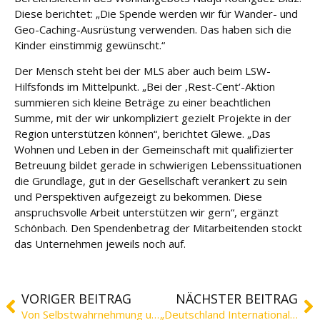
e
Diese berichtet: „Die Spende werden wir für Wander- und
Geo-Caching-Ausrüstung verwenden. Das haben sich die
Fort
Kinder einstimmig gewünscht.“
bildu
ng
Der Mensch steht bei der MLS aber auch beim LSW-
Hilfsfonds im Mittelpunkt. „Bei der ‚Rest-Cent‘-Aktion
summieren sich kleine Beträge zu einer beachtlichen
Spe
Summe, mit der wir unkompliziert gezielt Projekte in der
nde
Region unterstützen können“, berichtet Glewe. „Das
n
Wohnen und Leben in der Gemeinschaft mit qualifizierter
Betreuung bildet gerade in schwierigen Lebenssituationen
Kont
die Grundlage, gut in der Gesellschaft verankert zu sein
akt
und Perspektiven aufgezeigt zu bekommen. Diese
anspruchsvolle Arbeit unterstützen wir gern“, ergänzt
Schönbach. Den Spendenbetrag der Mitarbeitenden stockt
das Unternehmen jeweils noch auf.
VORIGER BEITRAG
NÄCHSTER BEITRAG
Von Selbstwahrnehmung und Persönlichkeitsentwicklung
„Deutschland International“ in den Förderschulen