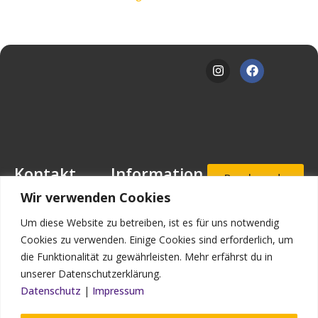
Kontakt
Information
Beschwerde
- und
Mansfeld-
Downloads
Wir verwenden Cookies
Hinweisgeb
Löbbecke-Stiftung
erportal
Stellenangebote
Geschäftsstelle
Um diese Website zu betreiben, ist es für uns notwendig
Mascheroder
Aufnahmea
Impressum
Cookies zu verwenden. Einige Cookies sind erforderlich, um
nfrage
Straße 11
die Funktionalität zu gewährleisten. Mehr erfährst du in
Datenschutz
38302
unserer Datenschutzerklärung.
Wolfenbüttel
Kontakt
Datenschutz
|
Impressum
Bildnachweis
Telefon: (0 53 31)