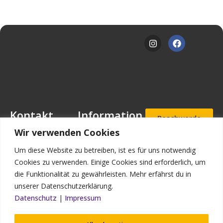
Kontakt
Information
Beschwerde
- und
Mansfeld-
Downloads
Wir verwenden Cookies
Hinweisgeb
Löbbecke-Stiftung
erportal
Stellenangebote
Geschäftsstelle
Um diese Website zu betreiben, ist es für uns notwendig
Mascheroder
Aufnahmea
Impressum
Cookies zu verwenden. Einige Cookies sind erforderlich, um
nfrage
Straße 11
die Funktionalität zu gewährleisten. Mehr erfährst du in
Datenschutz
38302
unserer Datenschutzerklärung.
Wolfenbüttel
Kontakt
Datenschutz
|
Impressum
Bildnachweis
Telefon: (0 53 31)
90 910-0