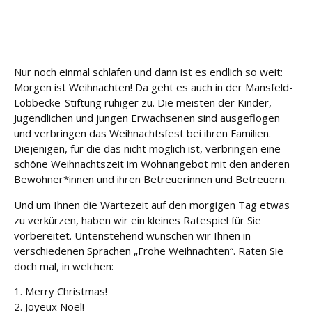
u
n
g
Nur noch einmal schlafen und dann ist es endlich so weit:
L
Morgen ist Weihnachten! Da geht es auch in der Mansfeld-
e
i
Löbbecke-Stiftung ruhiger zu. Die meisten der Kinder,
s
Jugendlichen und jungen Erwachsenen sind ausgeflogen
t
und verbringen das Weihnachtsfest bei ihren Familien.
u
Diejenigen, für die das nicht möglich ist, verbringen eine
n
schöne Weihnachtszeit im Wohnangebot mit den anderen
g
Bewohner*innen und ihren Betreuerinnen und Betreuern.
e
n
Und um Ihnen die Wartezeit auf den morgigen Tag etwas
zu verkürzen, haben wir ein kleines Ratespiel für Sie
K
vorbereitet. Untenstehend wünschen wir Ihnen in
a
verschiedenen Sprachen „Frohe Weihnachten“. Raten Sie
r
doch mal, in welchen:
ri
e
1. Merry Christmas!
r
2. Joyeux Noël!