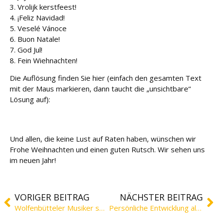
e
3. Vrolijk kerstfeest!
4. ¡Feliz Navidad!
Fort
5. Veselé Vánoce
bildu
6. Buon Natale!
ng
7. God Jul!
8. Fein Wiehnachten!
Spe
Die Auflösung finden Sie hier (einfach den gesamten Text
nde
mit der Maus markieren, dann taucht die „unsichtbare“
n
Lösung auf):
1. Englisch 2. Französisch 3. Niederländisch 4.
Spanisch 5. Tschechisch 6. Italienisch 7. Norwegisch
Kont
8. Plattdeutsch
akt
Und allen, die keine Lust auf Raten haben, wünschen wir
Frohe Weihnachten und einen guten Rutsch. Wir sehen uns
im neuen Jahr!
VORIGER BEITRAG
NÄCHSTER BEITRAG
Wolfenbütteler Musiker spielt Weihnachtsmann
Persönliche Entwicklung als Vorsatz für das neue Jahr? Fortbildungs-Programm für 2022 veröffentlicht