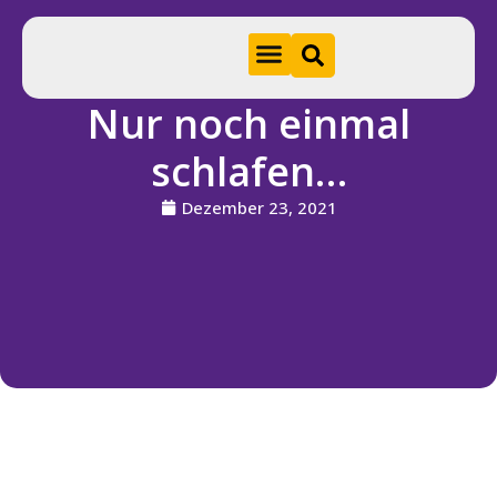
Nur noch einmal
Hom
schlafen…
e
Dezember 23, 2021
A
k
t
u
e
ll
e
s
S
ti
f
t