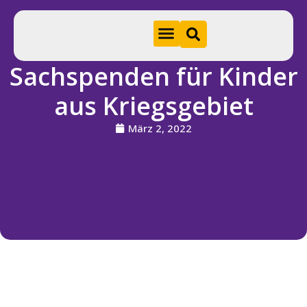
Sachspenden für Kinder
Hom
aus Kriegsgebiet
e
März 2, 2022
A
k
t
u
e
ll
e
s
S
ti
f
t