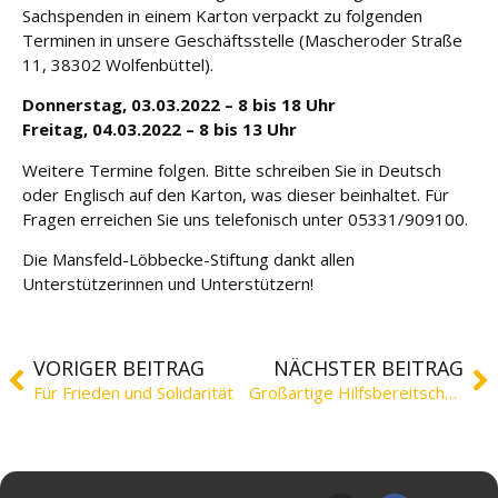
e
Sachspenden in einem Karton verpackt zu folgenden
Terminen in unsere Geschäftsstelle (Mascheroder Straße
Fort
11, 38302 Wolfenbüttel).
bildu
Donnerstag, 03.03.2022 – 8 bis 18 Uhr
ng
Freitag, 04.03.2022 – 8 bis 13 Uhr
Spe
Weitere Termine folgen. Bitte schreiben Sie in Deutsch
nde
oder Englisch auf den Karton, was dieser beinhaltet. Für
n
Fragen erreichen Sie uns telefonisch unter 05331/909100.
Die Mansfeld-Löbbecke-Stiftung dankt allen
Kont
Unterstützerinnen und Unterstützern!
akt
VORIGER BEITRAG
NÄCHSTER BEITRAG
Für Frieden und Solidarität
Großartige Hilfsbereitschaft – Sachspenden haben Ukraine erreicht