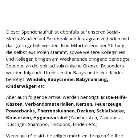
u
n
g
Dieser Spendenaufruf ist ebenfalls auf unseren Social-
L
Media-Kanälen auf
Facebook
und Instagram zu finden und
e
i
darf gern geteilt werden: Eine Mitarbeiterin der Stiftung,
s
die selbst aus Polen stammt, sowie weitere Kolleginnen
t
und Kollegen bringen am Wochenende dringend benötigte
u
Spenden an die polnisch-ukrainische Grenze. Besonders
n
werden folgende Utensilien für Babys und kleine Kinder
g
benötigt:
Windeln, Babycreme, Babynahrung,
e
Kinderwägen
etc.
n
Aber auch folgende Artikel werden benötigt:
Erste-Hilfe-
K
Kästen, Verbandsmaterialien, Kerzen, Feuerzeuge,
a
Powerbanks, Thermoskannen, Decken, Schlafsäcke,
r
Konserven, Hygieneartikel
(Zahnbürsten, Zahnpasta,
ri
Duschgel, Shampoo, Tampons, Binden etc.)
e
r
Wenn auch Sie sich beteiligen möchten, bringen Sie Ihre