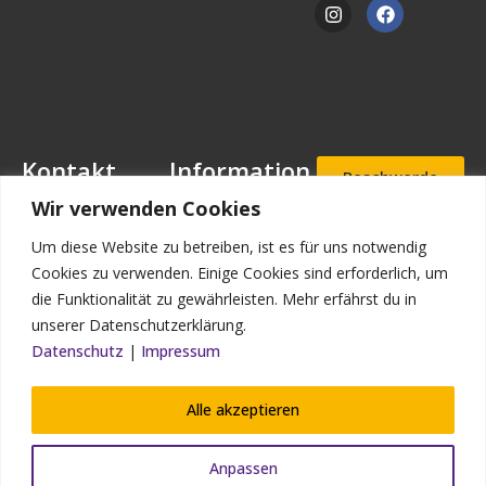
Kontakt
Information
Beschwerde
- und
Mansfeld-
Downloads
Wir verwenden Cookies
Hinweisgeb
Löbbecke-Stiftung
erportal
Stellenangebote
Geschäftsstelle
Um diese Website zu betreiben, ist es für uns notwendig
Mascheroder
Aufnahmea
Impressum
Cookies zu verwenden. Einige Cookies sind erforderlich, um
nfrage
Straße 11
die Funktionalität zu gewährleisten. Mehr erfährst du in
Datenschutz
38302
unserer Datenschutzerklärung.
Wolfenbüttel
Kontakt
Datenschutz
|
Impressum
Bildnachweis
Telefon: (0 53 31)
90 910-0
Alle akzeptieren
Telefax: (0 53 31)
90 910-93
Anpassen
info@mansfeld-