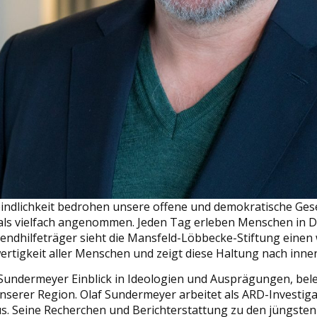
dlichkeit bedrohen unsere offene und demokratische Gese
t als vielfach angenommen. Jeden Tag erleben Menschen in 
endhilfeträger sieht die Mansfeld-Löbbecke-Stiftung einen w
wertigkeit aller Menschen und zeigt diese Haltung nach inn
f Sundermeyer Einblick in Ideologien und Ausprägungen, be
nserer Region. Olaf Sundermeyer arbeitet als ARD-Investigat
 Seine Recherchen und Berichterstattung zu den jüngsten