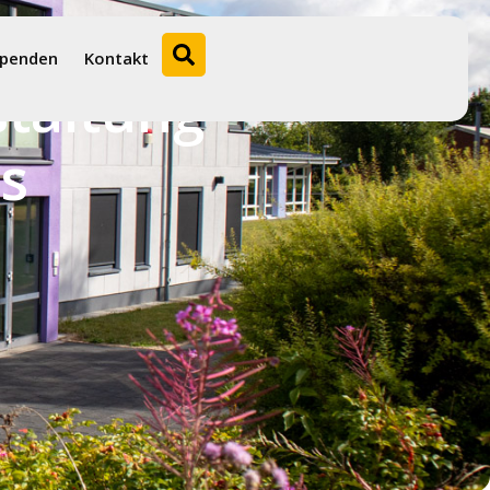
penden
Kontakt
staltung
s