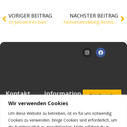
VORIGER BEITRAG
NÄCHSTER BEITRAG
Im Juni wird es bunt
Fachveranstaltung Rechtsextremismus
Kontakt
Information
Beschwerde
- und
Mansfeld-
Downloads
Wir verwenden Cookies
Hinweisgeb
Löbbecke-Stiftung
erportal
Stellenangebote
Geschäftsstelle
Um diese Website zu betreiben, ist es für uns notwendig
Mascheroder
Aufnahmea
Impressum
Cookies zu verwenden. Einige Cookies sind erforderlich, um
nfrage
Straße 11
die Funktionalität zu gewährleisten. Mehr erfährst du in