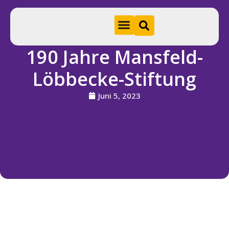
190 Jahre Mansfeld-
Hom
Löbbecke-Stiftung
e
Juni 5, 2023
A
k
t
u
e
ll
e
s
S
ti
f
t