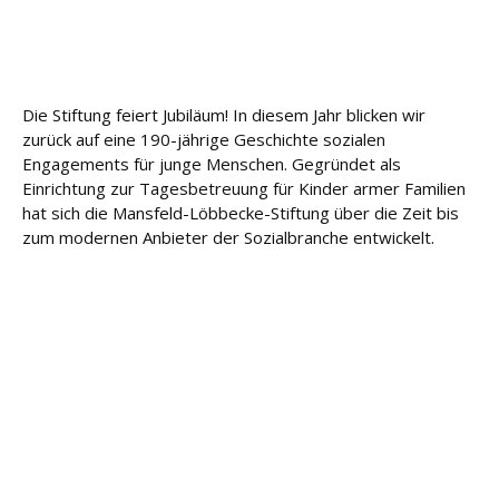
u
n
g
Die Stiftung feiert Jubiläum! In diesem Jahr blicken wir
L
zurück auf eine 190-jährige Geschichte sozialen
e
i
Engagements für junge Menschen. Gegründet als
s
Einrichtung zur Tagesbetreuung für Kinder armer Familien
t
hat sich die Mansfeld-Löbbecke-Stiftung über die Zeit bis
u
zum modernen Anbieter der Sozialbranche entwickelt.
n
g
e
n
K
a
r
ri
e
r