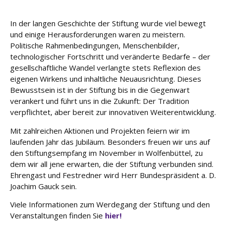
e
In der langen Geschichte der Stiftung wurde viel bewegt
Fort
und einige Herausforderungen waren zu meistern.
bildu
Politische Rahmenbedingungen, Menschenbilder,
ng
technologischer Fortschritt und veränderte Bedarfe – der
gesellschaftliche Wandel verlangte stets Reflexion des
Spe
eigenen Wirkens und inhaltliche Neuausrichtung. Dieses
nde
Bewusstsein ist in der Stiftung bis in die Gegenwart
n
verankert und führt uns in die Zukunft: Der Tradition
verpflichtet, aber bereit zur innovativen Weiterentwicklung.
Kont
akt
Mit zahlreichen Aktionen und Projekten feiern wir im
laufenden Jahr das Jubiläum. Besonders freuen wir uns auf
den Stiftungsempfang im November in Wolfenbüttel, zu
dem wir all jene erwarten, die der Stiftung verbunden sind.
Ehrengast und Festredner wird Herr Bundespräsident a. D.
Joachim Gauck sein.
Viele Informationen zum Werdegang der Stiftung und den
Veranstaltungen finden Sie
hier!