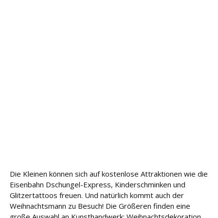
e
Fort
bildu
ng
Spe
nde
n
Kont
akt
Die Kleinen können sich auf kostenlose Attraktionen wie die
Eisenbahn Dschungel-Express, Kinderschminken und
Glitzertattoos freuen. Und natürlich kommt auch der
Weihnachtsmann zu Besuch! Die Größeren finden eine
große Auswahl an Kunsthandwerk: Weihnachtsdekoration,