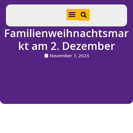
Familienweihnachtsmar
Hom
kt am 2. Dezember
e
November 7, 2023
A
k
t
u
e
ll
e
s
S
ti
f
t