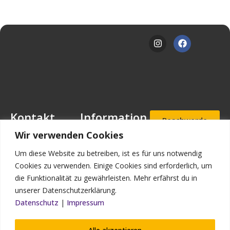
Kontakt
Information
Beschwerde
- und
Mansfeld-
Downloads
Wir verwenden Cookies
Hinweisgeb
Löbbecke-Stiftung
erportal
Stellenangebote
Geschäftsstelle
Um diese Website zu betreiben, ist es für uns notwendig
Mascheroder
Aufnahmea
Impressum
Cookies zu verwenden. Einige Cookies sind erforderlich, um
nfrage
Straße 11
die Funktionalität zu gewährleisten. Mehr erfährst du in
Datenschutz
38302
unserer Datenschutzerklärung.
Wolfenbüttel
Kontakt
Datenschutz
|
Impressum
Bildnachweis
Telefon: (0 53 31)
90 910-0