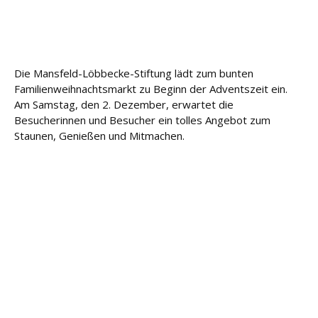
u
n
g
Die Mansfeld-Löbbecke-Stiftung lädt zum bunten
L
Familienweihnachtsmarkt zu Beginn der Adventszeit ein.
e
i
Am Samstag, den 2. Dezember, erwartet die
s
Besucherinnen und Besucher ein tolles Angebot zum
t
Staunen, Genießen und Mitmachen.
u
n
g
e
n
K
a
r
ri
e
r