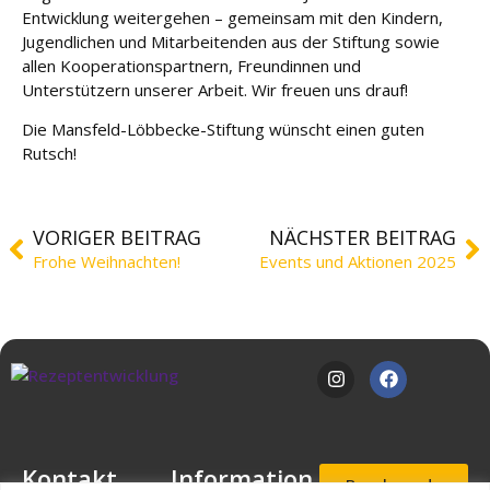
e
Entwicklung weitergehen – gemeinsam mit den Kindern,
Jugendlichen und Mitarbeitenden aus der Stiftung sowie
Fort
allen Kooperationspartnern, Freundinnen und
bildu
Unterstützern unserer Arbeit. Wir freuen uns drauf!
ng
Die Mansfeld-Löbbecke-Stiftung wünscht einen guten
Rutsch!
Spe
nde
n
VORIGER BEITRAG
NÄCHSTER BEITRAG
Kont
Frohe Weihnachten!
Events und Aktionen 2025
akt
Kontakt
Information
Beschwerde