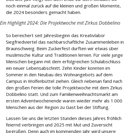
u
noch einmal zurück auf die kleinen und großen Momente,
n
die 2024 besonders gemacht haben.
g
Ein Highlight 2024: Die Projektwoche mit Zirkus Dobbelino
L
So bereichert seit Jahresbeginn das Kreativlabor
e
Siegfriedviertel das nachbarschaftliche Zusammenleben in
i
Braunschweig. Beim Zuckerfest durften wir etwas über
s
muslimische Kultur und Traditionen lernen. Für viele junge
t
u
Menschen begann mit dem erfolgreichen Schulabschluss
n
ein neuer Lebensabschnitt. Zehn Kinder konnten im
g
Sommer in den Neubau des Wohnangebots auf dem
e
Campus in Wolfenbüttel ziehen. Gleich nebenan fand nach
n
den großen Ferien die tolle Projektwoche mit dem Zirkus
Dobbelino statt. Und zum Familienweihnachtsmarkt am
K
ersten Adventwochenende waren wieder mehr als 1.000
a
Menschen aus der Region zu Gast bei der Stiftung.
r
ri
Lassen Sie uns die letzten Stunden dieses Jahres fröhlich
e
feiernd verbringen und 2025 mit Mut und Zuversicht
r
begrüßen. Denn auch im kommenden Jahr wird unsere