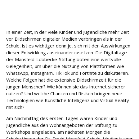
u
n
g
In einer Zeit, in der viele Kinder und Jugendliche mehr Zeit
L
vor Bildschirmen digitaler Medien verbringen als in der
e
i
Schule, ist es wichtiger denn je, sich mit den Auswirkungen
s
dieser Entwicklung auseinanderzusetzen. Die Digitaltage
t
der Mansfeld-Löbbecke-Stiftung boten eine wertvolle
u
Gelegenheit, um über die Nutzung von Plattformen wie
n
WhatsApp, Instagram, TikTok und Fortnite zu diskutieren.
g
Welche Folgen hat die extensive Bildschirmzeit für die
e
jungen Menschen? Wie können sie das Internet sicherer
n
nutzen? Und welche Chancen und Risiken bringen neue
Technologien wie Künstliche Intelligenz und Virtual Reality
K
mit sich?
a
r
Am Nachmittag des ersten Tages waren Kinder und
ri
Jugendliche aus den Wohnangeboten der Stiftung zu
e
Workshops eingeladen, am nächsten Morgen die
r
Schüler*innen der Dr. David Mansfeld-Schule. Medientrainer