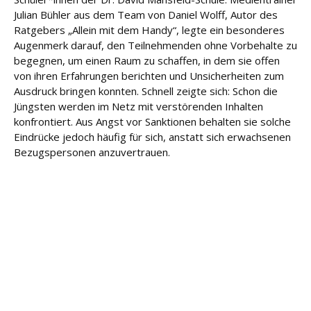
e
Julian Bühler aus dem Team von Daniel Wolff, Autor des
Ratgebers „Allein mit dem Handy“, legte ein besonderes
Fort
Augenmerk darauf, den Teilnehmenden ohne Vorbehalte zu
bildu
begegnen, um einen Raum zu schaffen, in dem sie offen
ng
von ihren Erfahrungen berichten und Unsicherheiten zum
Ausdruck bringen konnten. Schnell zeigte sich: Schon die
Spe
Jüngsten werden im Netz mit verstörenden Inhalten
nde
konfrontiert. Aus Angst vor Sanktionen behalten sie solche
n
Eindrücke jedoch häufig für sich, anstatt sich erwachsenen
Bezugspersonen anzuvertrauen.
Kont
akt