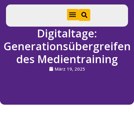
Digitaltage:
Hom
Generationsübergreifen
e
des Medientraining
A
k
März 19, 2025
t
u
e
ll
e
s
S
ti
f
t