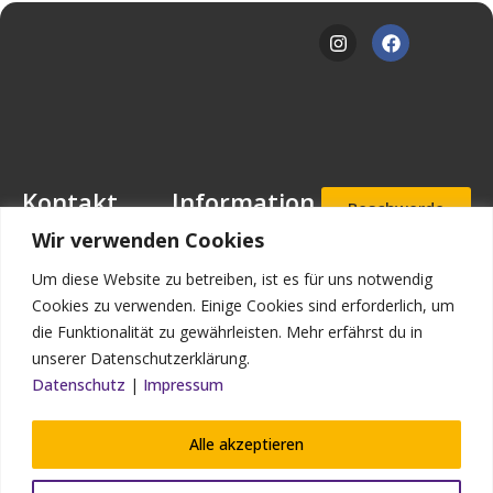
Kontakt
Information
Beschwerde
- und
Mansfeld-
Downloads
Wir verwenden Cookies
Hinweisgeb
Löbbecke-Stiftung
erportal
Stellenangebote
Geschäftsstelle
Um diese Website zu betreiben, ist es für uns notwendig
Mascheroder
Aufnahmea
Impressum
Cookies zu verwenden. Einige Cookies sind erforderlich, um
nfrage
Straße 11
die Funktionalität zu gewährleisten. Mehr erfährst du in
Datenschutz
38302
unserer Datenschutzerklärung.
Wolfenbüttel
Kontakt
Datenschutz
|
Impressum
Bildnachweis
Telefon: (0 53 31)
90 910-0
Alle akzeptieren
Telefax: (0 53 31)
90 910-93