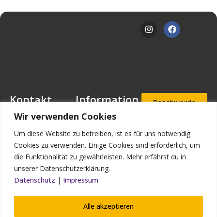
Kontakt
Information
Beschwerde
- und
Mansfeld-
Downloads
Wir verwenden Cookies
Hinweisgeb
Löbbecke-Stiftung
erportal
Stellenangebote
Geschäftsstelle
Um diese Website zu betreiben, ist es für uns notwendig
Mascheroder
Aufnahmea
Impressum
Cookies zu verwenden. Einige Cookies sind erforderlich, um
nfrage
Straße 11
die Funktionalität zu gewährleisten. Mehr erfährst du in
Datenschutz
38302
unserer Datenschutzerklärung.
Wolfenbüttel
Kontakt
Datenschutz
|
Impressum
Bildnachweis
Telefon: (0 53 31)
90 910-0
Alle akzeptieren
Telefax: (0 53 31)