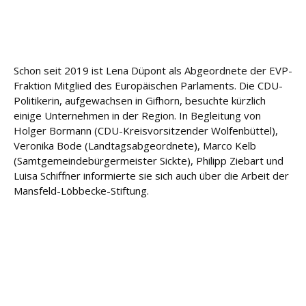
u
n
g
Schon seit 2019 ist Lena Düpont als Abgeordnete der EVP-
L
Fraktion Mitglied des Europäischen Parlaments. Die CDU-
e
i
Politikerin, aufgewachsen in Gifhorn, besuchte kürzlich
s
einige Unternehmen in der Region. In Begleitung von
t
Holger Bormann (CDU-Kreisvorsitzender Wolfenbüttel),
u
Veronika Bode (Landtagsabgeordnete), Marco Kelb
n
(Samtgemeindebürgermeister Sickte), Philipp Ziebart und
g
Luisa Schiffner informierte sie sich auch über die Arbeit der
e
Mansfeld-Löbbecke-Stiftung.
n
K
a
r
ri
e
r