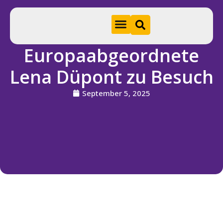
Europaabgeordnete
Hom
Lena Düpont zu Besuch
e
September 5, 2025
A
k
t
u
e
ll
e
s
S
ti
f
t