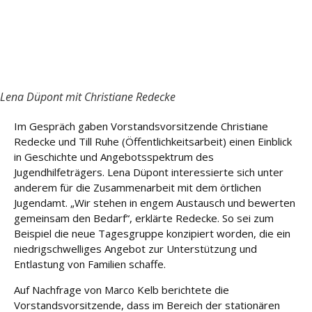
e
Fort
bildu
ng
Lena Düpont mit Christiane Redecke
Spe
nde
Im Gespräch gaben Vorstandsvorsitzende Christiane
n
Redecke und Till Ruhe (Öffentlichkeitsarbeit) einen Einblick
in Geschichte und Angebotsspektrum des
Kont
Jugendhilfeträgers. Lena Düpont interessierte sich unter
akt
anderem für die Zusammenarbeit mit dem örtlichen
Jugendamt. „Wir stehen in engem Austausch und bewerten
gemeinsam den Bedarf“, erklärte Redecke. So sei zum
Beispiel die neue Tagesgruppe konzipiert worden, die ein
niedrigschwelliges Angebot zur Unterstützung und
Entlastung von Familien schaffe.
Auf Nachfrage von Marco Kelb berichtete die
Vorstandsvorsitzende, dass im Bereich der stationären