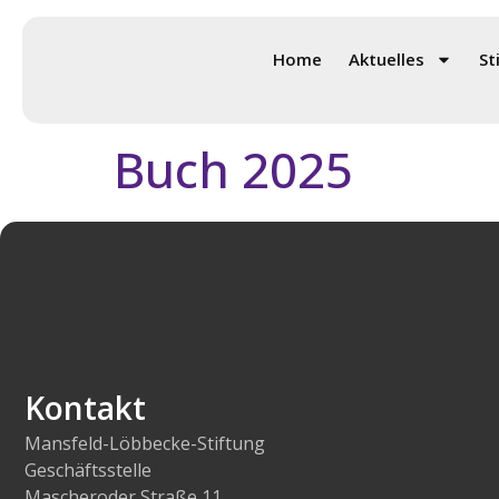
t
Archiv:
Real3
s
pr
Home
Aktuelles
St
in
g
Description.
e
n
Buch 2025
Kontakt
Mansfeld-Löbbecke-Stiftung
Geschäftsstelle
Mascheroder Straße 11