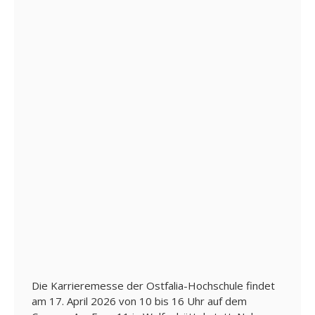
u
n
g
L
e
i
s
t
u
n
g
e
n
K
a
r
ri
Die Karrieremesse der Ostfalia-Hochschule findet
e
am 17. April 2026 von 10 bis 16 Uhr auf dem
r