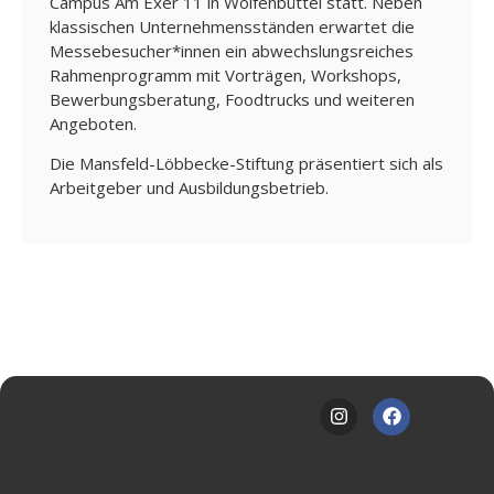
Campus Am Exer 11 in Wolfenbüttel statt. Neben
e
klassischen Unternehmensständen erwartet die
Messebesucher*innen ein abwechslungsreiches
Fort
Rahmenprogramm mit Vorträgen, Workshops,
bildu
Bewerbungsberatung, Foodtrucks und weiteren
ng
Angeboten.
Spe
Die Mansfeld-Löbbecke-Stiftung präsentiert sich als
nde
Arbeitgeber und Ausbildungsbetrieb.
n
Kont
akt