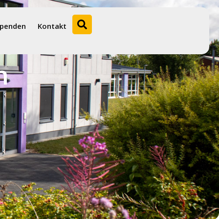
penden
Kontakt
u freien
n