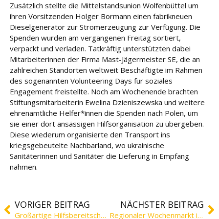
e
Zusätzlich stellte die Mittelstandsunion Wolfenbüttel um
ihren Vorsitzenden Holger Bormann einen fabrikneuen
Dieselgenerator zur Stromerzeugung zur Verfügung. Die
Fort
Spenden wurden am vergangenen Freitag sortiert,
bildu
ng
verpackt und verladen. Tatkräftig unterstützten dabei
Mitarbeiterinnen der Firma Mast-Jägermeister SE, die an
zahlreichen Standorten weltweit Beschäftigte im Rahmen
Spe
des sogenannten Volunteering Days für soziales
nde
Engagement freistellte. Noch am Wochenende brachten
n
Stiftungsmitarbeiterin Ewelina Dzieniszewska und weitere
ehrenamtliche Helfer*innen die Spenden nach Polen, um
Kont
sie einer dort ansässigen Hilfsorganisation zu übergeben.
akt
Diese wiederum organisierte den Transport ins
kriegsgebeutelte Nachbarland, wo ukrainische
Sanitäterinnen und Sanitäter die Lieferung in Empfang
nahmen.
VORIGER BEITRAG
NÄCHSTER BEITRAG
Großartige Hilfsbereitschaft – Sachspenden haben Ukraine erreicht
Regionaler Wochenmarkt in Wolfenbüttel startet am 29. April 2022