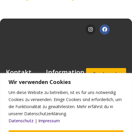
Kontakt
Information
Beschwerde
- und
Mansfeld-
Downloads
Wir verwenden Cookies
Hinweisgeb
Löbbecke-Stiftung
erportal
Stellenangebote
Geschäftsstelle
Um diese Website zu betreiben, ist es für uns notwendig
Mascheroder
Aufnahmea
Impressum
Cookies zu verwenden. Einige Cookies sind erforderlich, um
nfrage
Straße 11
die Funktionalität zu gewährleisten. Mehr erfährst du in
Datenschutz
38302
unserer Datenschutzerklärung.
Wolfenbüttel
Kontakt
Datenschutz
|
Impressum
Bildnachweis
Telefon: (0 53 31)