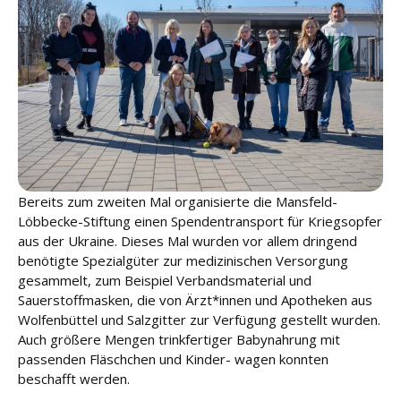
u
n
g
L
e
i
s
t
u
Bereits zum zweiten Mal organisierte die Mansfeld-
n
g
Löbbecke-Stiftung einen Spendentransport für Kriegsopfer
e
aus der Ukraine. Dieses Mal wurden vor allem dringend
n
benötigte Spezialgüter zur medizinischen Versorgung
gesammelt, zum Beispiel Verbandsmaterial und
Sauerstoffmasken, die von Ärzt*innen und Apotheken aus
K
a
Wolfenbüttel und Salzgitter zur Verfügung gestellt wurden.
r
Auch größere Mengen trinkfertiger Babynahrung mit
ri
passenden Fläschchen und Kinder- wagen konnten
e
beschafft werden.
r