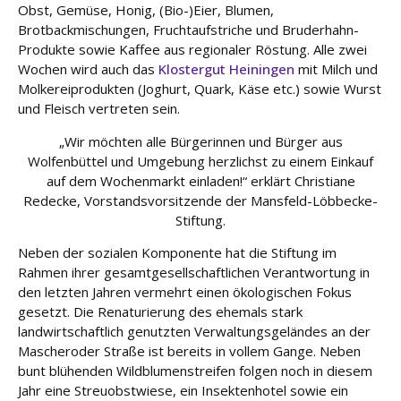
e
Obst, Gemüse, Honig, (Bio-)Eier, Blumen,
Brotbackmischungen, Fruchtaufstriche und Bruderhahn-
Produkte sowie Kaffee aus regionaler Röstung. Alle zwei
Fort
Wochen wird auch das
Klostergut Heiningen
mit Milch und
bildu
ng
Molkereiprodukten (Joghurt, Quark, Käse etc.) sowie Wurst
und Fleisch vertreten sein.
Spe
„Wir möchten alle Bürgerinnen und Bürger aus
nde
Wolfenbüttel und Umgebung herzlichst zu einem Einkauf
n
auf dem Wochenmarkt einladen!“ erklärt Christiane
Redecke, Vorstandsvorsitzende der Mansfeld-Löbbecke-
Kont
Stiftung.
akt
Neben der sozialen Komponente hat die Stiftung im
Rahmen ihrer gesamtgesellschaftlichen Verantwortung in
den letzten Jahren vermehrt einen ökologischen Fokus
gesetzt. Die Renaturierung des ehemals stark
landwirtschaftlich genutzten Verwaltungsgeländes an der
Mascheroder Straße ist bereits in vollem Gange. Neben
bunt blühenden Wildblumenstreifen folgen noch in diesem
Jahr eine Streuobstwiese, ein Insektenhotel sowie ein