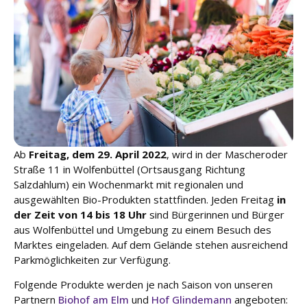
u
n
g
L
e
i
s
t
u
Ab
Freitag, dem 29. April 2022
, wird in der Mascheroder
n
g
Straße 11 in Wolfenbüttel (Ortsausgang Richtung
e
Salzdahlum) ein Wochenmarkt mit regionalen und
n
ausgewählten Bio-Produkten stattfinden. Jeden Freitag
in
der Zeit von 14 bis 18 Uhr
sind Bürgerinnen und Bürger
aus Wolfenbüttel und Umgebung zu einem Besuch des
K
a
Marktes eingeladen. Auf dem Gelände stehen ausreichend
r
Parkmöglichkeiten zur Verfügung.
ri
Folgende Produkte werden je nach Saison von unseren
e
r
Partnern
Biohof am Elm
und
Hof Glindemann
angeboten: