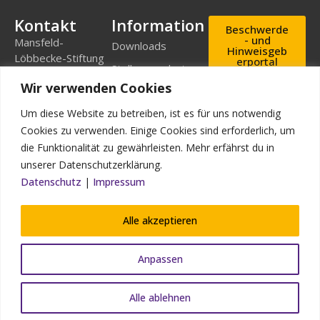
Kontakt
Information
Beschwerde
- und
Mansfeld-
Downloads
Hinweisgeb
Löbbecke-Stiftung
erportal
Stellenangebote
Geschäftsstelle
Wir verwenden Cookies
Mascheroder
Aufnahmea
Impressum
nfrage
Straße 11
Um diese Website zu betreiben, ist es für uns notwendig
Datenschutz
38302
Cookies zu verwenden. Einige Cookies sind erforderlich, um
Wolfenbüttel
Kontakt
die Funktionalität zu gewährleisten. Mehr erfährst du in
Bildnachweis
Telefon: (0 53 31)
unserer Datenschutzerklärung.
90 910-0
Datenschutz
|
Impressum
Telefax: (0 53 31)
90 910-93
Alle akzeptieren
info@mansfeld-
loebbecke.de
Anpassen
Alle ablehnen