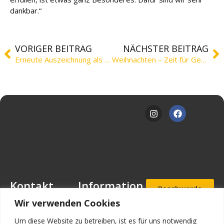
dankbar.“
VORIGER BEITRAG
NÄCHSTER BEITRAG
Erneute Auszeichnung als Zukunftgeber
Weihnachten – Zeit für Gemeinschaft und Dankbarkeit
Kontakt
Information
Beschwerde
- und
Mansfeld-
Downloads
Wir verwenden Cookies
Hinweisgeb
Löbbecke-Stiftung
erportal
Stellenangebote
Geschäftsstelle
Um diese Website zu betreiben, ist es für uns notwendig