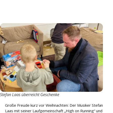
u
n
g
L
e
i
s
t
u
n
g
e
n
K
a
Stefan Laas überreicht Geschenke
r
ri
e
Große Freude kurz vor Weihnachten: Der Musiker Stefan
r
Laas mit seiner Laufgemeinschaft „High on Running“ und