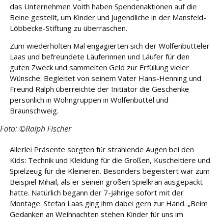
e
das Unternehmen Voith haben Spendenaktionen auf die
Beine gestellt, um Kinder und Jugendliche in der Mansfeld-
Löbbecke-Stiftung zu überraschen.
Fort
bildu
Zum wiederholten Mal engagierten sich der Wolfenbütteler
ng
Laas und befreundete Läuferinnen und Läufer für den
guten Zweck und sammelten Geld zur Erfüllung vieler
Spe
Wünsche. Begleitet von seinem Vater Hans-Henning und
nde
Freund Ralph überreichte der Initiator die Geschenke
n
persönlich in Wohngruppen in Wolfenbüttel und
Braunschweig.
Kont
akt
Foto: ©Ralph Fischer
Allerlei Präsente sorgten für strahlende Augen bei den
Kids: Technik und Kleidung für die Großen, Kuscheltiere und
Spielzeug für die Kleineren. Besonders begeistert war zum
Beispiel Mihail, als er seinen großen Spielkran ausgepackt
hatte. Natürlich begann der 7-Jährige sofort mit der
Montage. Stefan Laas ging ihm dabei gern zur Hand. „Beim
Gedanken an Weihnachten stehen Kinder für uns im