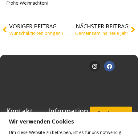
Frohe Weihnachten!
VORIGER BEITRAG
NÄCHSTER BEITRAG
Wunschaktionen bringen Freude schon vor Weihnachten
Gemeinsam ins neue Jahr
Kontakt
Information
Beschwerde
- und
Mansfeld-
Downloads
Wir verwenden Cookies
Hinweisgeb
Löbbecke-Stiftung
erportal
Stellenangebote
Geschäftsstelle
Um diese Website zu betreiben, ist es für uns notwendig