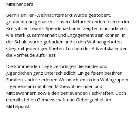
e
Miteinanders.
Beim Familien-Weihnachtsmarkt wurde gestöbert,
Fort
gestaunt und genascht. Unsere Mitarbeitenden feierten im
bildu
Kreis ihrer Teams. Spendenaktionen zeigten eindrucksvoll,
ng
wie stark Zusammenhalt und Engagement sein können. In
der Schule wurde gebacken und in den Wohnangeboten
Spe
stieg mit jedem geöffneten Türchen der Adventskalender
nde
die Vorfreude aufs Fest.
n
Die kommenden Tage verbringen die Kinder und
Kont
Jugendlichen ganz unterschiedlich: Einige feiern bei ihren
akt
Familien, andere erleben Weihnachten in den Wohngruppen
– gemeinsam mit ihren Mitbewohnerinnen und
Mitbewohnern sowie den betreuenden Fachkräften. Doch
überall stehen Gemeinschaft und Geborgenheit im
Mittelpunkt.