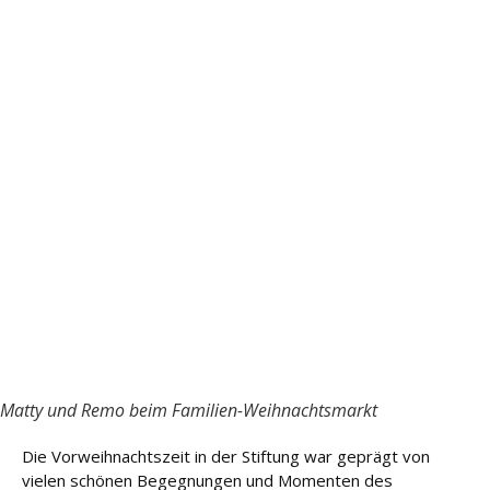
u
n
g
L
e
i
s
t
u
n
g
e
n
K
a
Matty und Remo beim Familien-Weihnachtsmarkt
r
ri
e
Die Vorweihnachtszeit in der Stiftung war geprägt von
r
vielen schönen Begegnungen und Momenten des