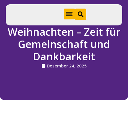
Weihnachten – Zeit für
Hom
Gemeinschaft und
e
Dankbarkeit
A
k
Dezember 24, 2025
t
u
e
ll
e
s
S
ti
f
t