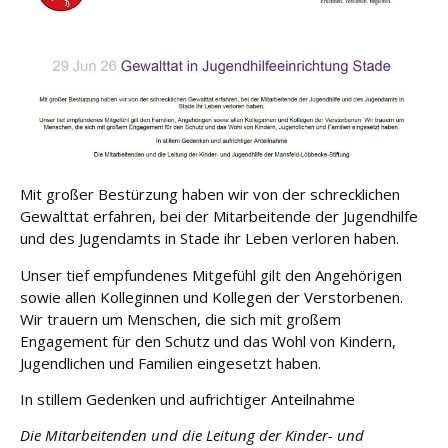
u
n
g
L
e
i
s
t
Mit großer Bestürzung haben wir von der schrecklichen
u
Gewalttat erfahren, bei der Mitarbeitende der Jugendhilfe
n
und des Jugendamts in Stade ihr Leben verloren haben.
g
e
Unser tief empfundenes Mitgefühl gilt den Angehörigen
n
sowie allen Kolleginnen und Kollegen der Verstorbenen.
Wir trauern um Menschen, die sich mit großem
K
Engagement für den Schutz und das Wohl von Kindern,
a
Jugendlichen und Familien eingesetzt haben.
r
ri
In stillem Gedenken und aufrichtiger Anteilnahme
e
Die Mitarbeitenden und die Leitung der Kinder- und
r