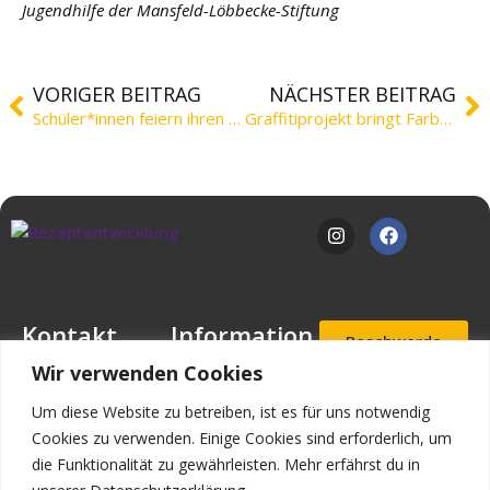
e
Jugendhilfe der Mansfeld-Löbbecke-Stiftung
Fort
bildu
VORIGER BEITRAG
NÄCHSTER BEITRAG
ng
Schüler*innen feiern ihren Abschluss
Graffitiprojekt bringt Farbe ins Wohnangebot
Spe
nde
n
Kont
akt
Kontakt
Information
Beschwerde
- und
Mansfeld-
Downloads
Wir verwenden Cookies
Hinweisgeb
Löbbecke-Stiftung
erportal
Stellenangebote
Geschäftsstelle
Um diese Website zu betreiben, ist es für uns notwendig
Mascheroder
Aufnahmea
Impressum
Cookies zu verwenden. Einige Cookies sind erforderlich, um
nfrage
Straße 11
die Funktionalität zu gewährleisten. Mehr erfährst du in
Datenschutz
38302