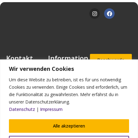
Kontakt
Information
Beschwerde
- und
Mansfeld-
Downloads
Wir verwenden Cookies
Hinweisgeb
Löbbecke-Stiftung
erportal
Stellenangebote
Geschäftsstelle
Um diese Website zu betreiben, ist es für uns notwendig
Mascheroder
Aufnahmea
Impressum
Cookies zu verwenden. Einige Cookies sind erforderlich, um
nfrage
Straße 11
die Funktionalität zu gewährleisten. Mehr erfährst du in
Datenschutz
38302
unserer Datenschutzerklärung.
Wolfenbüttel
Kontakt
Datenschutz
|
Impressum
Bildnachweis
Telefon: (0 53 31)
90 910-0
Alle akzeptieren
Telefax: (0 53 31)
90 910-93