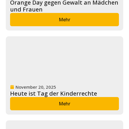
Orange Day gegen Gewalt an Mädchen
e
und Frauen
Fort
Mehr
bildu
ng
Spe
nde
n
Kont
akt
November 20, 2025
Heute ist Tag der Kinderrechte
Mehr