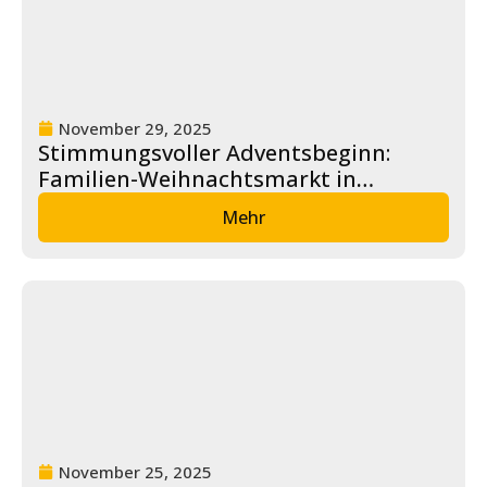
u
n
g
L
November 29, 2025
e
Stimmungsvoller Adventsbeginn:
i
Familien-Weihnachtsmarkt in
s
Wolfenbüttel
t
Mehr
u
n
g
e
n
K
a
r
ri
e
November 25, 2025
r