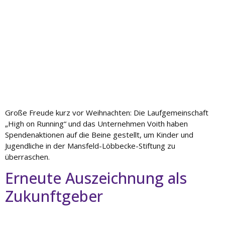
e
Fort
bildu
ng
Spe
nde
n
Große Freude kurz vor Weihnachten: Die Laufgemeinschaft
Kont
„High on Running“ und das Unternehmen Voith haben
akt
Spendenaktionen auf die Beine gestellt, um Kinder und
Jugendliche in der Mansfeld-Löbbecke-Stiftung zu
überraschen.
Erneute Auszeichnung als
Zukunftgeber