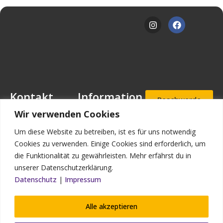
Kontakt
Information
Beschwerde
- und
Mansfeld-
Downloads
Wir verwenden Cookies
Hinweisgeb
Löbbecke-Stiftung
erportal
Stellenangebote
Geschäftsstelle
Um diese Website zu betreiben, ist es für uns notwendig
Mascheroder
Aufnahmea
Impressum
Cookies zu verwenden. Einige Cookies sind erforderlich, um
nfrage
Straße 11
die Funktionalität zu gewährleisten. Mehr erfährst du in
Datenschutz
38302
unserer Datenschutzerklärung.
Wolfenbüttel
Kontakt
Datenschutz
|
Impressum
Bildnachweis
Telefon: (0 53 31)
90 910-0
Alle akzeptieren
Telefax: (0 53 31)