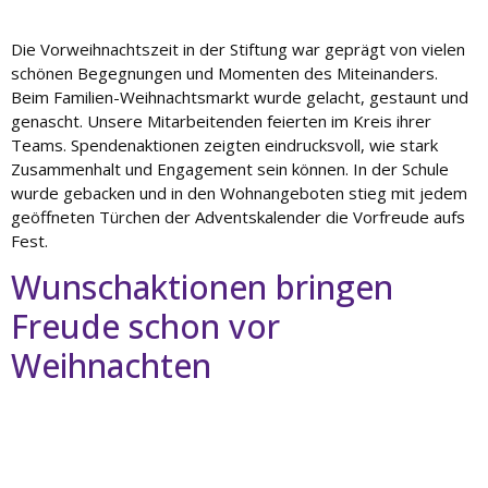
u
n
Die Vorweihnachtszeit in der Stiftung war geprägt von vielen
g
schönen Begegnungen und Momenten des Miteinanders.
Beim Familien-Weihnachtsmarkt wurde gelacht, gestaunt und
L
genascht. Unsere Mitarbeitenden feierten im Kreis ihrer
e
Teams. Spendenaktionen zeigten eindrucksvoll, wie stark
i
Zusammenhalt und Engagement sein können. In der Schule
s
wurde gebacken und in den Wohnangeboten stieg mit jedem
t
geöffneten Türchen der Adventskalender die Vorfreude aufs
u
Fest.
n
g
Wunschaktionen bringen
e
n
Freude schon vor
Weihnachten
K
a
r
ri
e
r